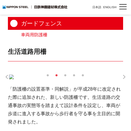
HOME
>
製品一覧
>
ガードフェンス
>
車両用防護柵
>
生活道路用柵
日本語
ENGLISH
ガードフェンス
車両用防護柵
生活道路用柵
「防護柵の設置基準・同解説」が平成28年に改定され
た際に追加された、新しい防護柵です。生活道路の交
通事故の実態等を踏まえて設計条件を設定し、車両が
歩道に進入する事故から歩行者を守る事を主目的に開
発されました。