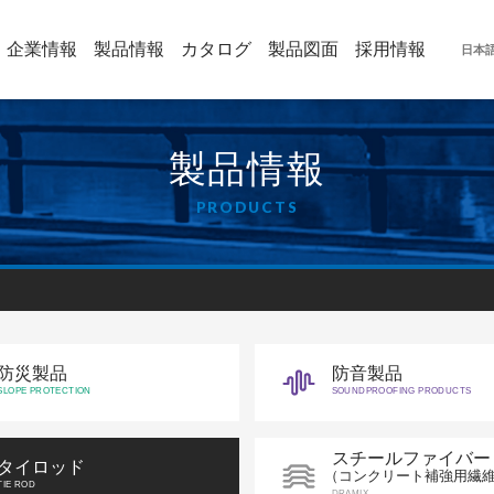
企業情報
製品情報
カタログ
製品図面
採用情報
日本
製品情報
PRODUCTS
防災製品
防音製品
SLOPE PROTECTION
SOUNDPROOFING PRODUCTS
スチールファイバー
タイロッド
（コンクリート補強用繊
TIE ROD
DRAMIX