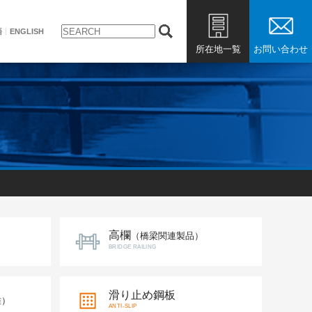
語
ENGLISH
所在地一覧
お問い合わせ
高欄
（橋梁関連製品）
BRIDGE RAILING
滑り止め鋼板
維）
ANTI-SLIP