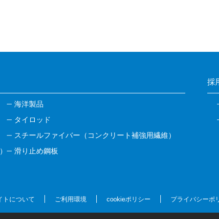
採
海洋製品
タイロッド
スチールファイバー（コンクリート補強用繊維）
）
滑り止め鋼板
イトについて
ご利用環境
cookieポリシー
プライバシーポ