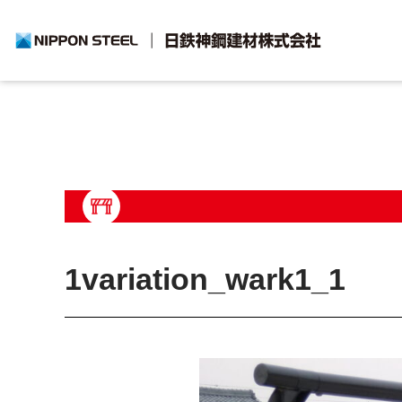
HOME
>
製品一覧
>
>
>
1variation_wark1_1
1variation_wark1_1