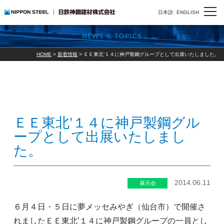
日本語
ENGLISH
新着情報
NEWS & TOPICS
HOME
>
新着情報
>
ＥＥ東北’１４に神戸製鋼グループとして出展いたしました。
ＥＥ東北’１４に神戸製鋼グル
ープとして出展いたしまし
た。
2014.06.11
展示会
６月４日・５日に夢メッセみやぎ（仙台市）で開催さ
れましたＥＥ東北’１４に神戸製鋼グループの一員とし